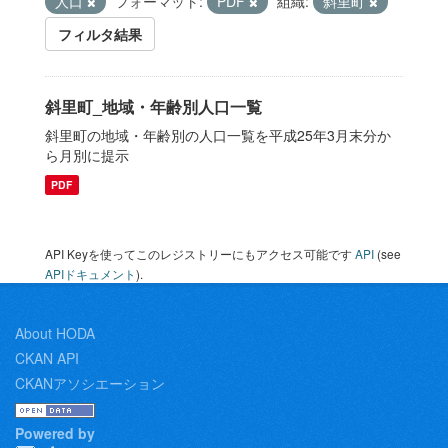
人口
フォーマット:
PDF
組織:
斜里町
フィルタ結果
斜里町_地域・年齢別人口一覧
斜里町の地域・年齢別の人口一覧を平成25年3月末分か
ら月別に提示
PDF
API Keyを使ってこのレジストリーにもアクセス可能です
API
(see
APIドキュメント
).
About HODA
CKAN API
CKANアソシエーション
Powered by