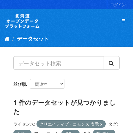
ス
ログイン
キ
ッ
プ
し
て
データセット
内
容
へ
並び順
1 件のデータセットが見つかりまし
た
ライセンス:
クリエイティブ・コモンズ 表示
タグ: