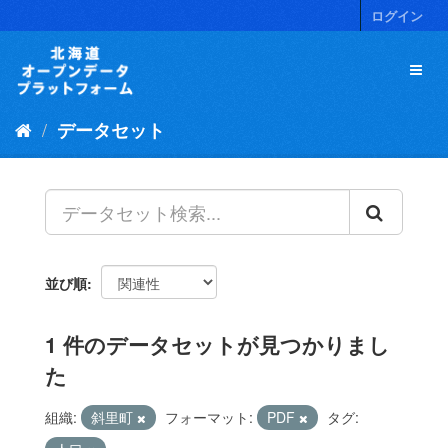
ス
ログイン
キ
ッ
プ
し
て
データセット
内
容
へ
並び順
1 件のデータセットが見つかりまし
た
組織:
斜里町
フォーマット:
PDF
タグ: