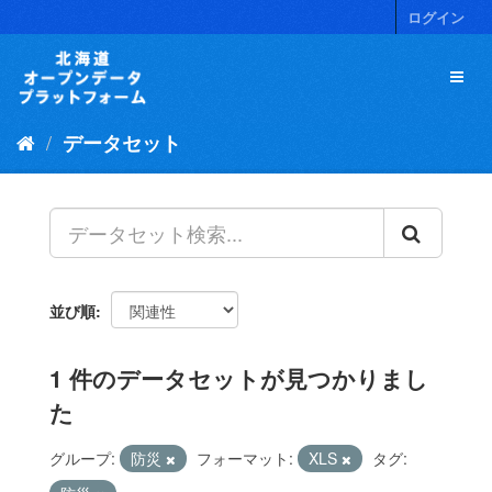
ス
ログイン
キ
ッ
プ
し
て
データセット
内
容
へ
並び順
1 件のデータセットが見つかりまし
た
グループ:
防災
フォーマット:
XLS
タグ: