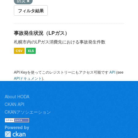
防災
フィルタ結果
事故発生状況（LPガス）
札幌市内のLPガス消費先における事故発生件数
CSV
XLS
API Keyを使ってこのレジストリーにもアクセス可能です
API
(see
APIドキュメント
).
About HODA
CKAN API
CKANアソシエーション
Powered by