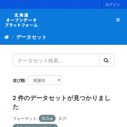
ス
ログイン
キ
ッ
プ
し
て
データセット
内
容
へ
並び順
2 件のデータセットが見つかりまし
た
フォーマット:
XLS
タグ: