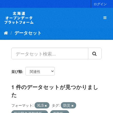
ス
ログイン
キ
ッ
プ
し
て
データセット
内
容
へ
並び順
1 件のデータセットが見つかりまし
た
フォーマット:
XLS
タグ:
防災