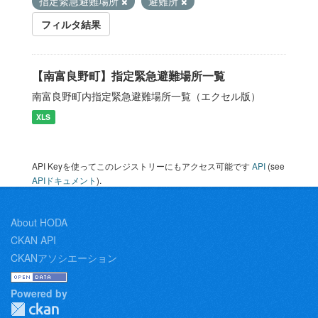
指定緊急避難場所
避難所
フィルタ結果
【南富良野町】指定緊急避難場所一覧
南富良野町内指定緊急避難場所一覧（エクセル版）
XLS
API Keyを使ってこのレジストリーにもアクセス可能です
API
(see
APIドキュメント
).
About HODA
CKAN API
CKANアソシエーション
Powered by