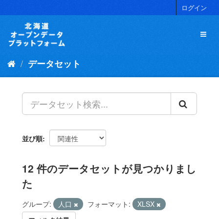
ス
ログイン
キ
ッ
プ
し
て
データセット
内
容
へ
並び順
12 件のデータセットが見つかりまし
た
グループ:
人口
フォーマット:
XLSX