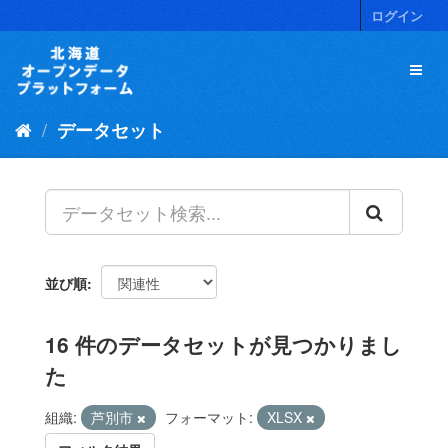
ス
ログイン
キ
ッ
プ
し
て
データセット
内
容
へ
並び順
16 件のデータセットが見つかりまし
た
組織:
芦別市
フォーマット:
XLSX