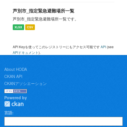
芦別市_指定緊急避難場所一覧
芦別市_指定緊急避難場所一覧です。
XLSX
CSV
API Keyを使ってこのレジストリーにもアクセス可能です
API
(see
APIドキュメント
).
About HODA
CKAN API
CKANアソシエーション
Powered by
言語