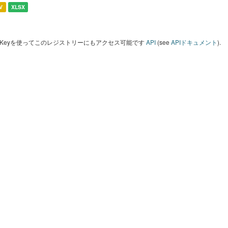
V
XLSX
I Keyを使ってこのレジストリーにもアクセス可能です
API
(see
APIドキュメント
).