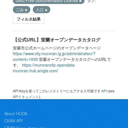
GNU Free Documentation License
タグ:
ごみ
人口
フィルタ結果
【公式URL】室蘭オープンデータカタログ
室蘭市公式ホームページのオープンデータページ
https://www.city.muroran.lg.jp/administration/?
content=1939
室蘭オープンデータカタログへのURLで
す。
https://murorancity-opendata-
muroran.hub.arcgis.com/
API Keyを使ってこのレジストリーにもアクセス可能です
API
(see
APIドキュメント
).
About HODA
CKAN API
CKANアソシエーション