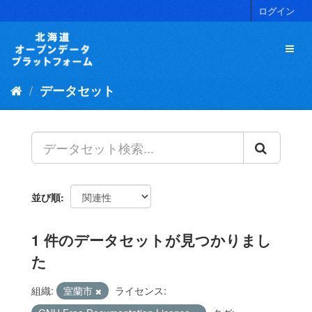
ス
ログイン
キ
ッ
プ
し
て
データセット
内
容
へ
並び順
1 件のデータセットが見つかりまし
た
組織:
室蘭市
ライセンス: