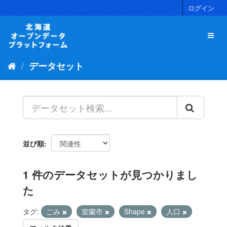
ス
ログイン
キ
ッ
プ
し
て
データセット
内
容
へ
並び順
1 件のデータセットが見つかりまし
た
タグ:
ごみ
室蘭市
Shape
人口