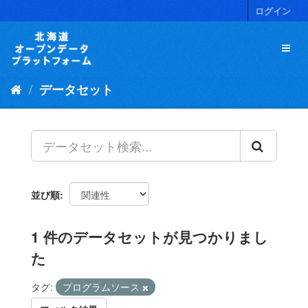
ス
ログイン
キ
ッ
プ
し
て
データセット
内
容
へ
並び順
1 件のデータセットが見つかりまし
た
タグ:
プログラムソース