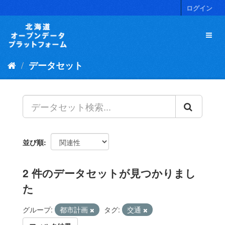
ス
ログイン
キ
ッ
プ
し
て
データセット
内
容
へ
並び順
2 件のデータセットが見つかりまし
た
グループ:
都市計画
タグ:
交通