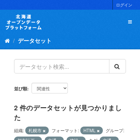
ス
ログイン
キ
ッ
プ
し
て
データセット
内
容
へ
並び順
2 件のデータセットが見つかりまし
た
組織:
札幌市
フォーマット:
HTML
グループ: