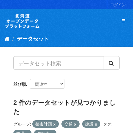
ス
ログイン
キ
ッ
プ
し
て
データセット
内
容
へ
並び順
2 件のデータセットが見つかりまし
た
グループ:
都市計画
交通
建設
タグ: