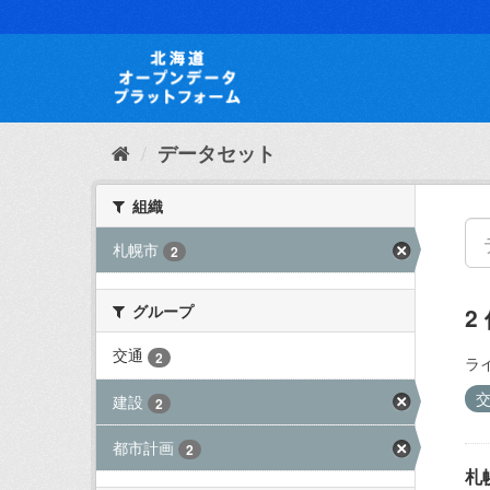
ス
キ
ッ
プ
し
て
内
データセット
容
へ
組織
札幌市
2
グループ
2
交通
2
ラ
建設
2
都市計画
2
札