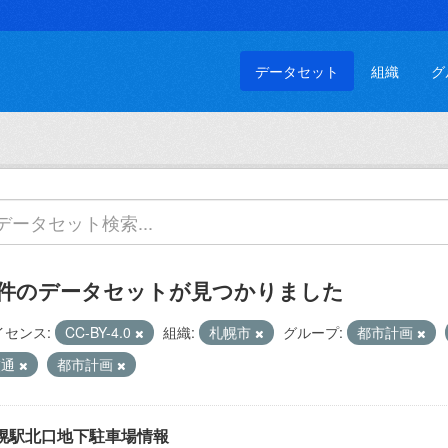
データセット
組織
グ
 件のデータセットが見つかりました
イセンス:
CC-BY-4.0
組織:
札幌市
グループ:
都市計画
交通
都市計画
幌駅北口地下駐車場情報