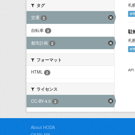
札
タグ
HT
交通
2
自転車
2
駐
札
都市計画
2
HT
フォーマット
AP
HTML
2
ライセンス
CC-BY-4.0
2
About HODA
CKAN API