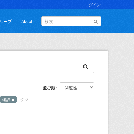
ログイン
ループ
About
並び順
建設
タグ: