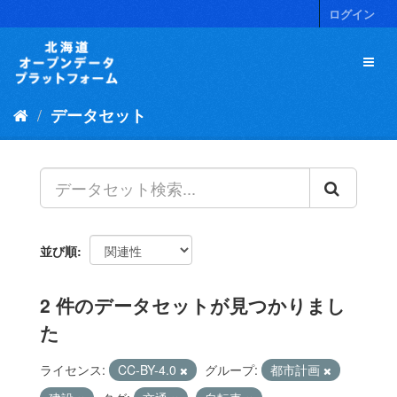
ス
ログイン
キ
ッ
プ
し
て
データセット
内
容
へ
並び順
2 件のデータセットが見つかりまし
た
ライセンス:
CC-BY-4.0
グループ:
都市計画