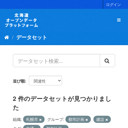
ス
ログイン
キ
ッ
プ
し
て
データセット
内
容
へ
並び順
2 件のデータセットが見つかりまし
た
組織:
札幌市
グループ:
都市計画
建設