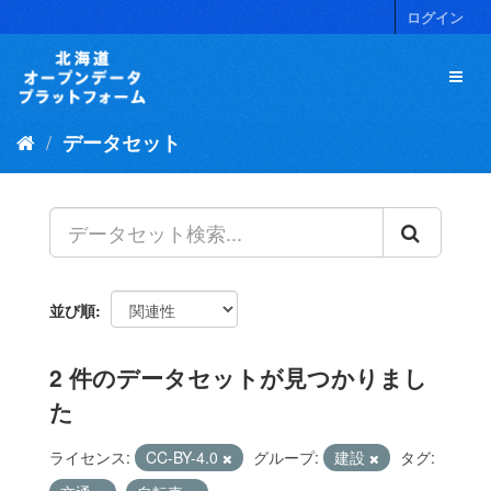
ス
ログイン
キ
ッ
プ
し
て
データセット
内
容
へ
並び順
2 件のデータセットが見つかりまし
た
ライセンス:
CC-BY-4.0
グループ:
建設
タグ: