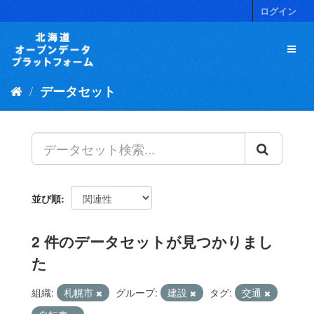
ス
ログイン
キ
ッ
プ
し
て
データセット
内
容
へ
並び順
2 件のデータセットが見つかりまし
た
組織:
札幌市
グループ:
建設
タグ:
交通