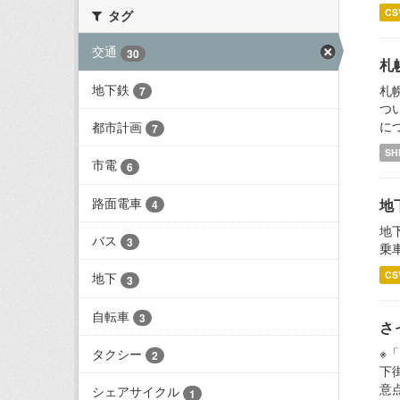
CS
タグ
交通
30
札
地下鉄
札
7
つい
につ
都市計画
7
SH
市電
6
路面電車
地
4
地
バス
3
乗
CS
地下
3
自転車
3
さ
※
タクシー
2
下
意
シェアサイクル
1