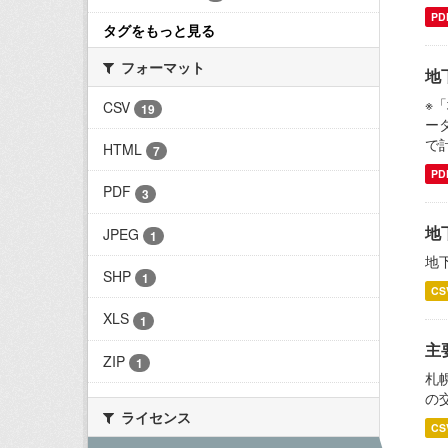
PD
タグをもっと見る
フォーマット
地
※
CSV
19
ー
で
HTML
7
PD
PDF
3
地
JPEG
1
地
SHP
1
CS
XLS
1
主
ZIP
1
札
の
ライセンス
CS