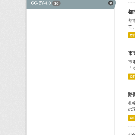
CC-BY-4.0
30
都
都
て
CS
市
市
「地
CS
路
札
の
CS