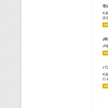
市
札
状
CS
J
J
CS
バ
札
行
CS