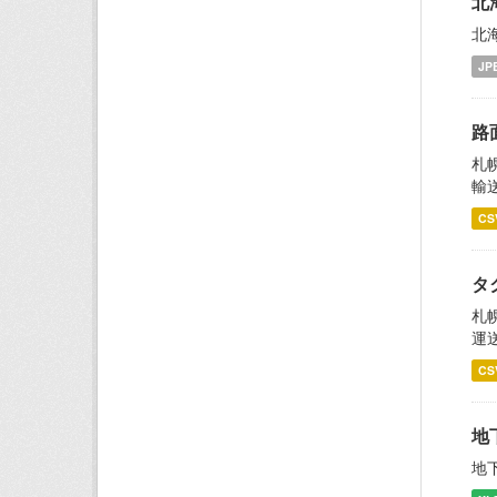
北
北
JP
路
札
輸
CS
タ
札
運
CS
地
地