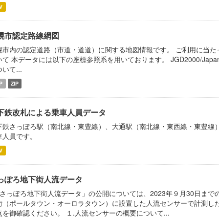
V
幌市認定路線網図
幌市内の認定道路（市道・道道）に関する地図情報です。 ご利用に当た
て 本データには以下の座標参照系を用いております。 JGD2000/Japan Plane 
いて...
P
ZIP
下鉄改札による乗車人員データ
下鉄さっぽろ駅（南北線・東豊線）、大通駅（南北線・東西線・東豊線
車人員です。
V
っぽろ地下街人流データ
「さっぽろ地下街人流データ」の公開については、2023年９月30日ま
街（ポールタウン・オーロラタウン）に設置した人流センサーで計測し
点を御確認ください。 １.人流センサーの概要について...