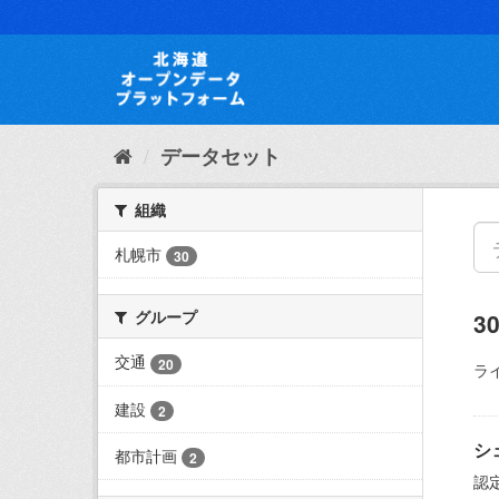
ス
キ
ッ
プ
し
て
内
データセット
容
へ
組織
札幌市
30
グループ
3
交通
20
ラ
建設
2
シ
都市計画
2
認