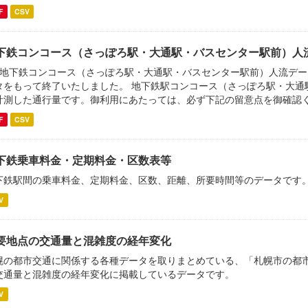
F
CSV
下鉄コンコース（さっぽろ駅・大通駅・バスセンター駅前）人
「地下鉄コンコース（さっぽろ駅・大通駅・バスセンター駅前）人流データ
タをもって終了いたしました。 地下鉄駅コンコース（さっぽろ駅・大通
計測した通行量です。御利用にあたっては、必ず下記の留意点を御確認くだ
F
CSV
下鉄乗車料金・定期料金・区数表等
下鉄駅間の乗車料金、定期料金、区数、距離、所要時間等のデータです
V
要地点の交通量と混雑度の経年変化
幌の都市交通に関係する各種データを取りまとめている、「札幌市の都市交
交通量と混雑度の経年変化に掲載しているデータです。
V