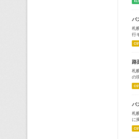
XL
バ
札
行
CS
路
札
の
CS
バ
札
に
CS