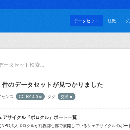
データセット
組織
グ
0 件のデータセットが見つかりました
イセンス:
CC-BY-4.0
タグ:
交通
ェアサイクル『ポロクル』ポート一覧
定NPO法人ポロクルが札幌都心部で展開しているシェアサイクルのポー