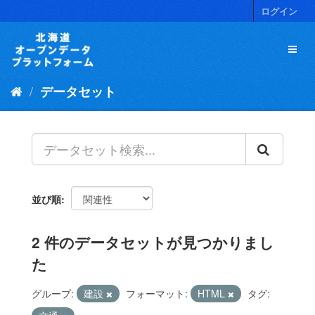
ス
ログイン
キ
ッ
プ
し
て
データセット
内
容
へ
並び順
2 件のデータセットが見つかりまし
た
グループ:
建設
フォーマット:
HTML
タグ: