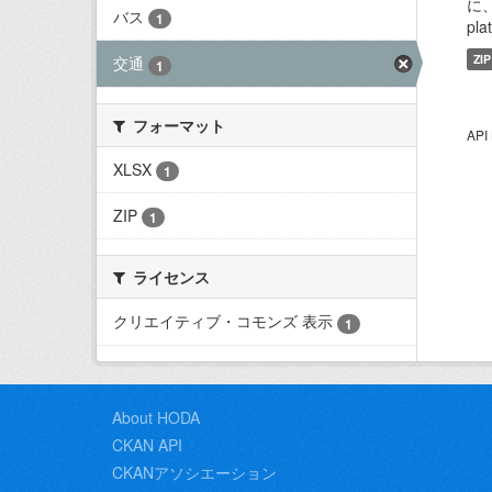
に、
バス
1
plat
ZIP
交通
1
フォーマット
AP
XLSX
1
ZIP
1
ライセンス
クリエイティブ・コモンズ 表示
1
About HODA
CKAN API
CKANアソシエーション