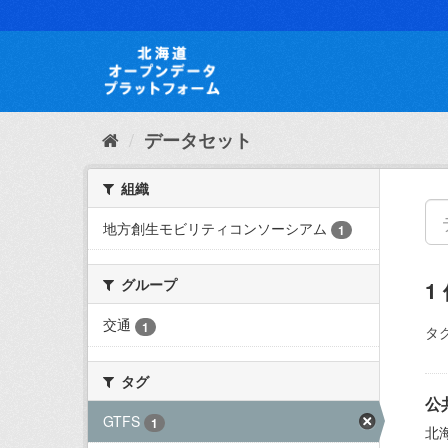
ス
キ
ッ
プ
し
て
内
データセット
容
へ
組織
地方創生モビリティコンソーシアム
1
グループ
1
交通
1
タグ
タグ
公共
GTFS
1
北