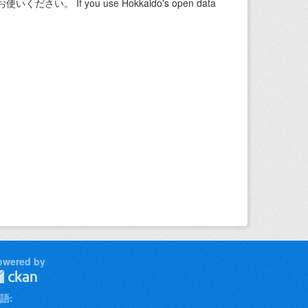
f you use Hokkaido's open data
owered by
語