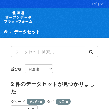
ス
ログイン
キ
ッ
プ
し
て
データセット
内
容
へ
並び順
2 件のデータセットが見つかりまし
た
グループ:
その他
タグ:
人口