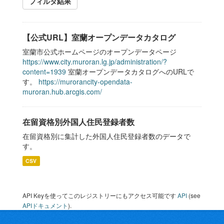
フィルタ結果
【公式URL】室蘭オープンデータカタログ
室蘭市公式ホームページのオープンデータページ
https://www.city.muroran.lg.jp/administration/?
content=1939
室蘭オープンデータカタログへのURLで
す。
https://murorancity-opendata-
muroran.hub.arcgis.com/
在留資格別外国人住民登録者数
在留資格別に集計した外国人住民登録者数のデータで
す。
CSV
API Keyを使ってこのレジストリーにもアクセス可能です
API
(see
APIドキュメント
).