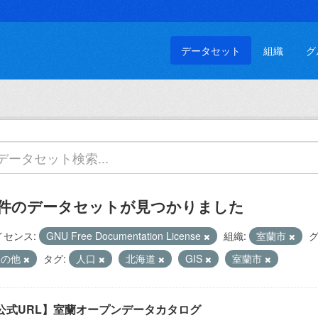
データセット
組織
グ
 件のデータセットが見つかりました
イセンス:
GNU Free Documentation License
組織:
室蘭市
グ
その他
タグ:
人口
北海道
GIS
室蘭市
公式URL】室蘭オープンデータカタログ