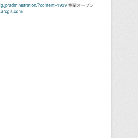
.lg.jp/administration/?content=1939
室蘭オープン
.arcgis.com/