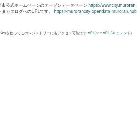
蘭市公式ホームページのオープンデータページ
https://www.city.muroran
ータカタログへのURLです。
https://murorancity-opendata-muroran.hub
I Keyを使ってこのレジストリーにもアクセス可能です
API
(see
APIドキュメント
).