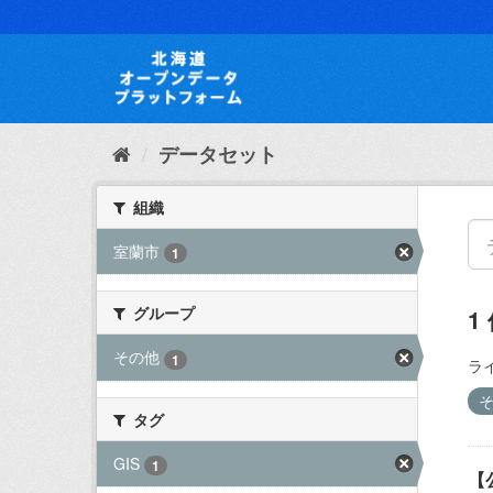
ス
キ
ッ
プ
し
て
内
データセット
容
へ
組織
室蘭市
1
グループ
1
その他
1
ラ
タグ
GIS
1
【