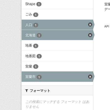
Shape
室
1
デ
ごみ
1
人口
1
AP
北海道
1
地番
1
地番図
1
室蘭
1
室蘭市
1
フォーマット
この検索にマッチする フォーマット はあ
りません