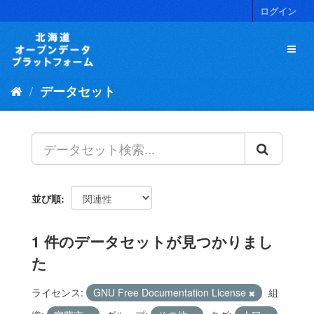
ス
ログイン
キ
ッ
プ
し
て
データセット
内
容
へ
並び順
1 件のデータセットが見つかりまし
た
ライセンス:
GNU Free Documentation License
組