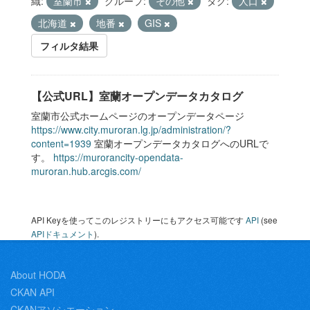
織:
室蘭市
グループ:
その他
タグ:
人口
北海道
地番
GIS
フィルタ結果
【公式URL】室蘭オープンデータカタログ
室蘭市公式ホームページのオープンデータページ
https://www.city.muroran.lg.jp/administration/?
content=1939
室蘭オープンデータカタログへのURLで
す。
https://murorancity-opendata-
muroran.hub.arcgis.com/
API Keyを使ってこのレジストリーにもアクセス可能です
API
(see
APIドキュメント
).
About HODA
CKAN API
CKANアソシエーション