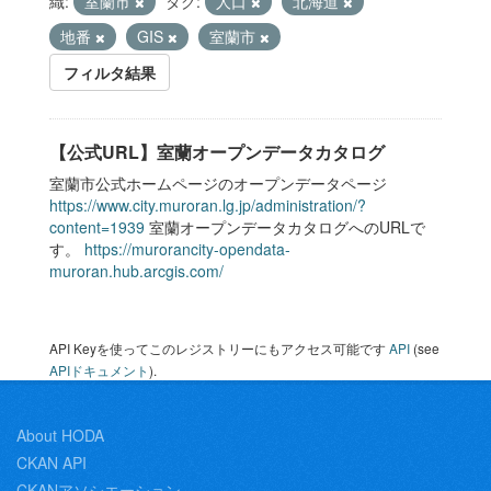
織:
室蘭市
タグ:
人口
北海道
地番
GIS
室蘭市
フィルタ結果
【公式URL】室蘭オープンデータカタログ
室蘭市公式ホームページのオープンデータページ
https://www.city.muroran.lg.jp/administration/?
content=1939
室蘭オープンデータカタログへのURLで
す。
https://murorancity-opendata-
muroran.hub.arcgis.com/
API Keyを使ってこのレジストリーにもアクセス可能です
API
(see
APIドキュメント
).
About HODA
CKAN API
CKANアソシエーション