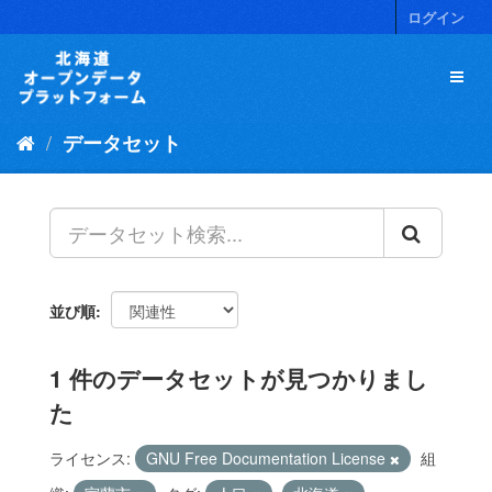
ス
ログイン
キ
ッ
プ
し
て
データセット
内
容
へ
並び順
1 件のデータセットが見つかりまし
た
ライセンス:
GNU Free Documentation License
組