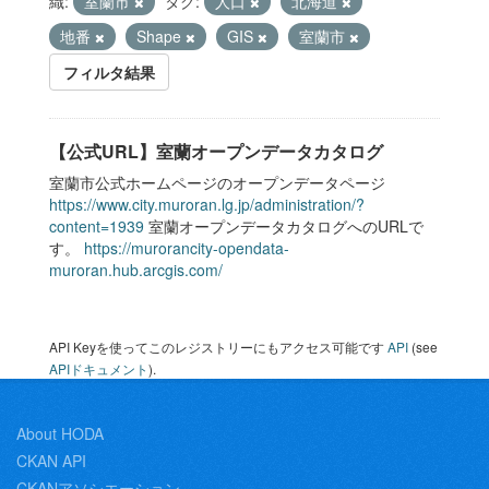
織:
室蘭市
タグ:
人口
北海道
地番
Shape
GIS
室蘭市
フィルタ結果
【公式URL】室蘭オープンデータカタログ
室蘭市公式ホームページのオープンデータページ
https://www.city.muroran.lg.jp/administration/?
content=1939
室蘭オープンデータカタログへのURLで
す。
https://murorancity-opendata-
muroran.hub.arcgis.com/
API Keyを使ってこのレジストリーにもアクセス可能です
API
(see
APIドキュメント
).
About HODA
CKAN API
CKANアソシエーション