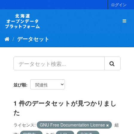
ス
ログイン
キ
ッ
プ
し
て
データセット
内
容
へ
並び順
1 件のデータセットが見つかりまし
た
ライセンス:
GNU Free Documentation License
組