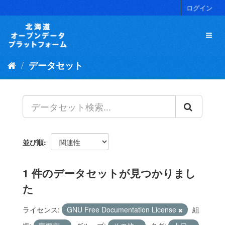
ス
ログイン
キ
ッ
プ
し
て
データセット
内
容
へ
並び順
1 件のデータセットが見つかりまし
た
ライセンス:
GNU Free Documentation License
組