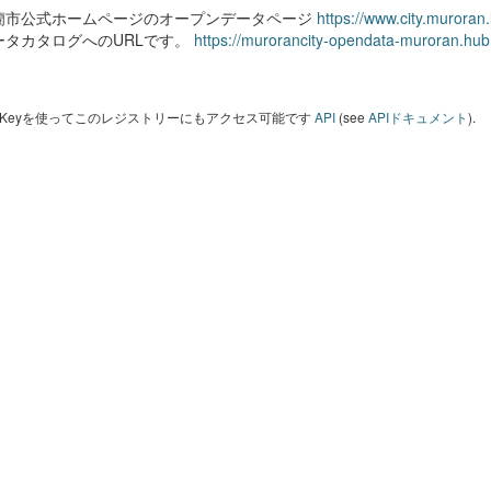
蘭市公式ホームページのオープンデータページ
https://www.city.muroran
ータカタログへのURLです。
https://murorancity-opendata-muroran.hub
I Keyを使ってこのレジストリーにもアクセス可能です
API
(see
APIドキュメント
).