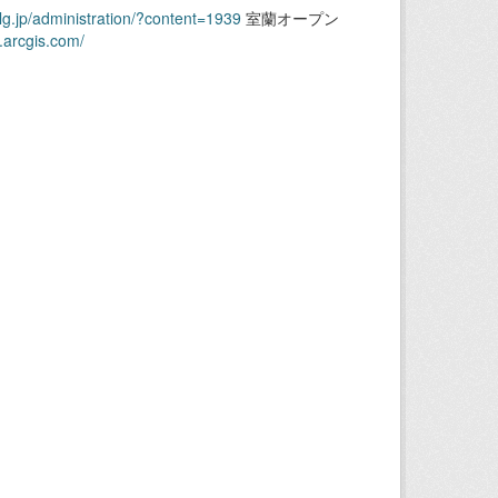
.lg.jp/administration/?content=1939
室蘭オープン
.arcgis.com/