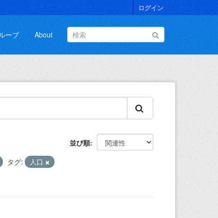
ログイン
ループ
About
並び順
タグ:
人口