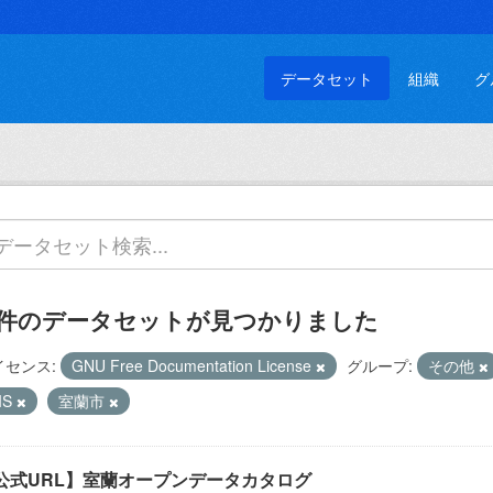
データセット
組織
グ
 件のデータセットが見つかりました
イセンス:
GNU Free Documentation License
グループ:
その他
IS
室蘭市
公式URL】室蘭オープンデータカタログ