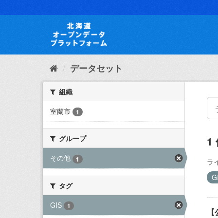
ス
キ
ッ
プ
し
て
内
データセット
容
へ
組織
室蘭市
1
グループ
1
その他
1
ラ
G
タグ
GIS
1
【