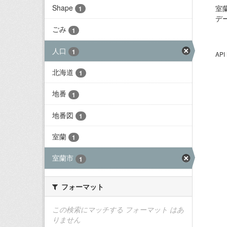
Shape
室
1
デ
ごみ
1
人口
1
AP
北海道
1
地番
1
地番図
1
室蘭
1
室蘭市
1
フォーマット
この検索にマッチする フォーマット はあ
りません