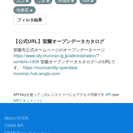
人口
ごみ
Shape
GIS
地番図
フィルタ結果
【公式URL】室蘭オープンデータカタログ
室蘭市公式ホームページのオープンデータページ
https://www.city.muroran.lg.jp/administration/?
content=1939
室蘭オープンデータカタログへのURLで
す。
https://murorancity-opendata-
muroran.hub.arcgis.com/
API Keyを使ってこのレジストリーにもアクセス可能です
API
(see
APIドキュメント
).
About HODA
CKAN API
CKANアソシエーション