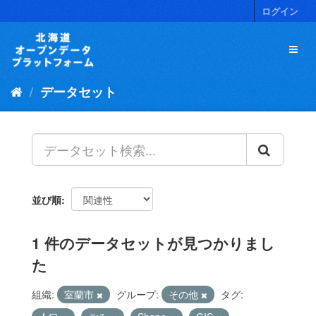
ス
ログイン
キ
ッ
プ
し
て
データセット
内
容
へ
並び順
1 件のデータセットが見つかりまし
た
組織:
室蘭市
グループ:
その他
タグ: