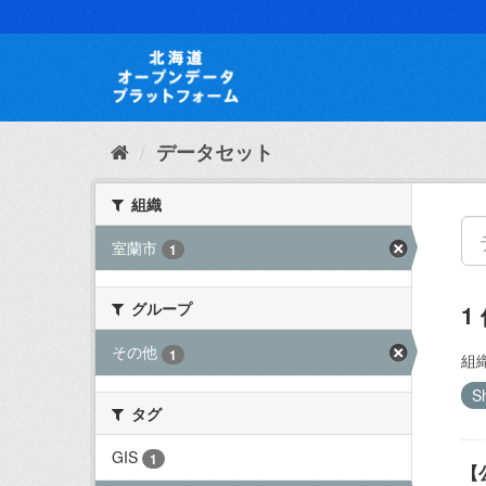
ス
キ
ッ
プ
し
て
内
データセット
容
へ
組織
室蘭市
1
グループ
1
その他
1
組織
S
タグ
GIS
1
【