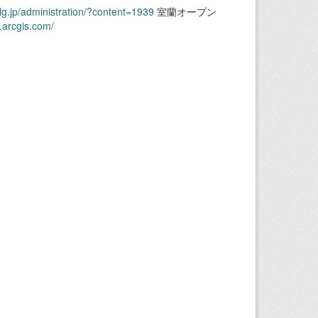
.lg.jp/administration/?content=1939
室蘭オープン
.arcgis.com/