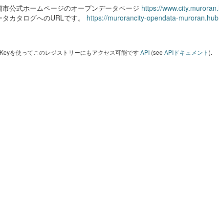
蘭市公式ホームページのオープンデータページ
https://www.city.muroran
ータカタログへのURLです。
https://murorancity-opendata-muroran.hub
I Keyを使ってこのレジストリーにもアクセス可能です
API
(see
APIドキュメント
).