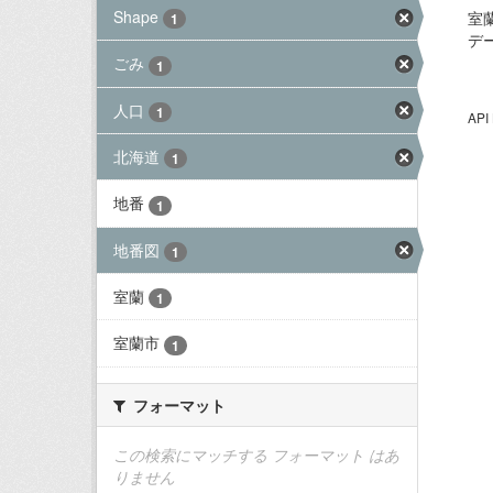
Shape
室
1
デ
ごみ
1
人口
1
AP
北海道
1
地番
1
地番図
1
室蘭
1
室蘭市
1
フォーマット
この検索にマッチする フォーマット はあ
りません