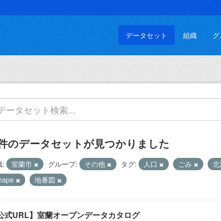
データセット
組織
グ
 件のデータセットが見つかりました
:
室蘭市
グループ:
その他
タグ:
人口
ごみ
北
hape
地番図
公式URL】室蘭オープンデータカタログ