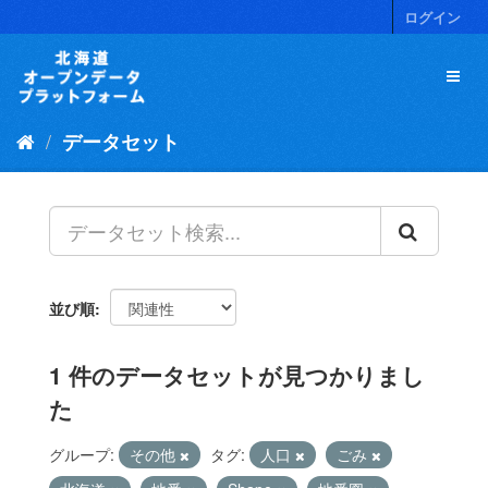
ス
ログイン
キ
ッ
プ
し
て
データセット
内
容
へ
並び順
1 件のデータセットが見つかりまし
た
グループ:
その他
タグ:
人口
ごみ