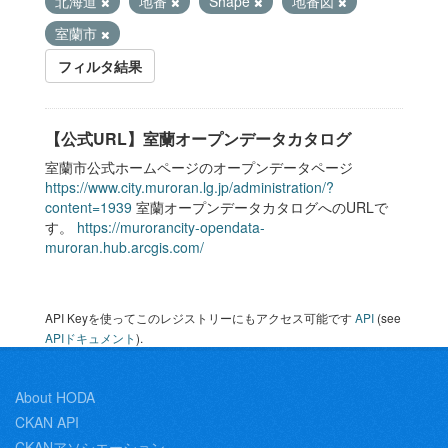
北海道
地番
Shape
地番図
室蘭市
フィルタ結果
【公式URL】室蘭オープンデータカタログ
室蘭市公式ホームページのオープンデータページ
https://www.city.muroran.lg.jp/administration/?
content=1939
室蘭オープンデータカタログへのURLで
す。
https://murorancity-opendata-
muroran.hub.arcgis.com/
API Keyを使ってこのレジストリーにもアクセス可能です
API
(see
APIドキュメント
).
About HODA
CKAN API
CKANアソシエーション