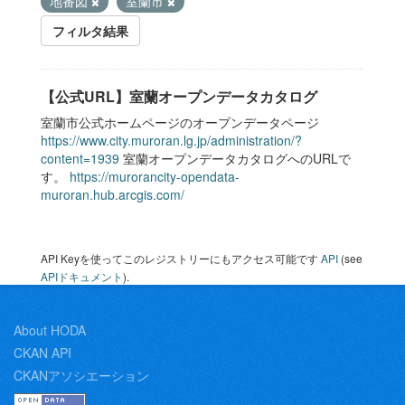
地番図
室蘭市
フィルタ結果
【公式URL】室蘭オープンデータカタログ
室蘭市公式ホームページのオープンデータページ
https://www.city.muroran.lg.jp/administration/?
content=1939
室蘭オープンデータカタログへのURLで
す。
https://murorancity-opendata-
muroran.hub.arcgis.com/
API Keyを使ってこのレジストリーにもアクセス可能です
API
(see
APIドキュメント
).
About HODA
CKAN API
CKANアソシエーション