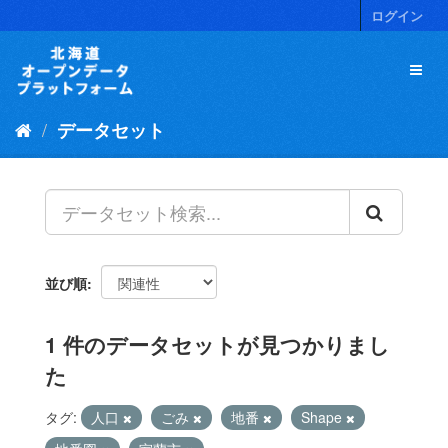
ス
ログイン
キ
ッ
プ
し
て
データセット
内
容
へ
並び順
1 件のデータセットが見つかりまし
た
タグ:
人口
ごみ
地番
Shape