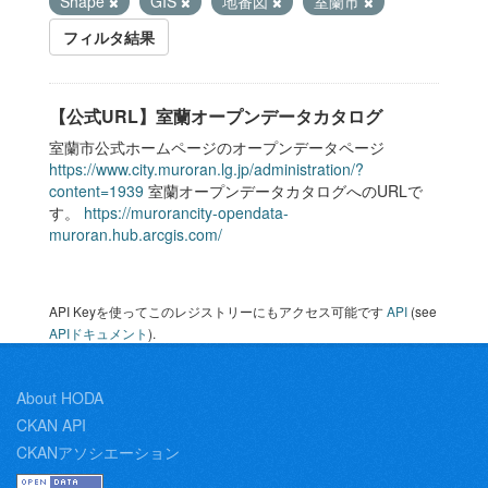
Shape
GIS
地番図
室蘭市
フィルタ結果
【公式URL】室蘭オープンデータカタログ
室蘭市公式ホームページのオープンデータページ
https://www.city.muroran.lg.jp/administration/?
content=1939
室蘭オープンデータカタログへのURLで
す。
https://murorancity-opendata-
muroran.hub.arcgis.com/
API Keyを使ってこのレジストリーにもアクセス可能です
API
(see
APIドキュメント
).
About HODA
CKAN API
CKANアソシエーション