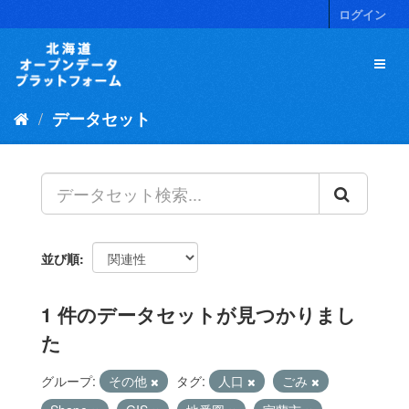
ス
ログイン
キ
ッ
プ
し
て
データセット
内
容
へ
並び順
1 件のデータセットが見つかりまし
た
グループ:
その他
タグ:
人口
ごみ