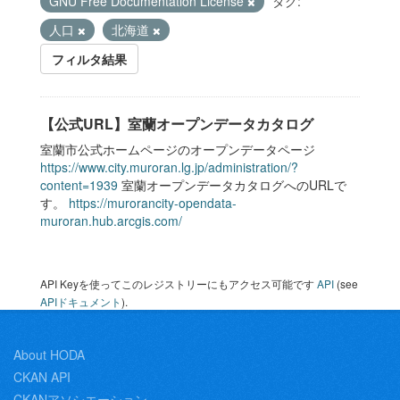
GNU Free Documentation License
タグ:
人口
北海道
フィルタ結果
【公式URL】室蘭オープンデータカタログ
室蘭市公式ホームページのオープンデータページ
https://www.city.muroran.lg.jp/administration/?
content=1939
室蘭オープンデータカタログへのURLで
す。
https://murorancity-opendata-
muroran.hub.arcgis.com/
API Keyを使ってこのレジストリーにもアクセス可能です
API
(see
APIドキュメント
).
About HODA
CKAN API
CKANアソシエーション