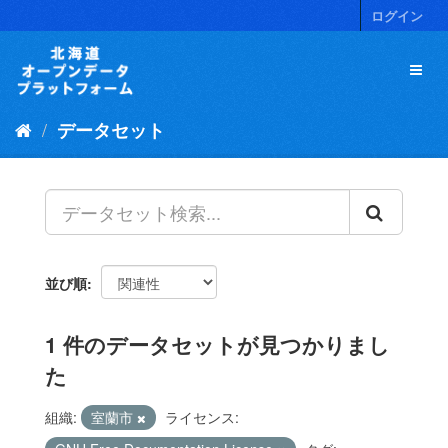
ス
ログイン
キ
ッ
プ
し
て
データセット
内
容
へ
並び順
1 件のデータセットが見つかりまし
た
組織:
室蘭市
ライセンス: