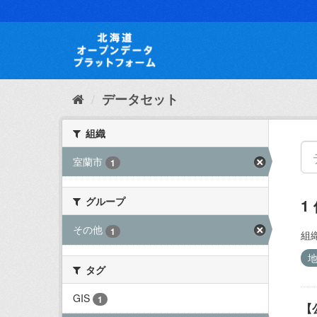
ス
キ
ッ
プ
し
て
内
データセット
容
へ
組織
室蘭市
1
グループ
1
その他
1
組織
タグ
GIS
1
【