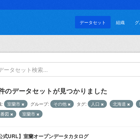
データセット
組織
グ
 件のデータセットが見つかりました
:
室蘭市
グループ:
その他
タグ:
人口
北海道
地番図
室蘭市
公式URL】室蘭オープンデータカタログ