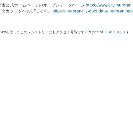
蘭市公式ホームページのオープンデータページ
https://www.city.muroran
ータカタログへのURLです。
https://murorancity-opendata-muroran.hub
I Keyを使ってこのレジストリーにもアクセス可能です
API
(see
APIドキュメント
).