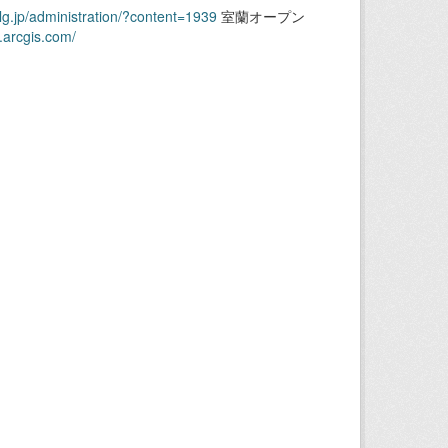
.lg.jp/administration/?content=1939
室蘭オープン
.arcgis.com/