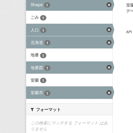
Shape
室
1
デ
ごみ
1
人口
1
AP
北海道
1
地番
1
地番図
1
室蘭
1
室蘭市
1
フォーマット
この検索にマッチする フォーマット はあ
りません