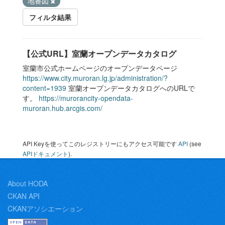
地番図
フィルタ結果
【公式URL】室蘭オープンデータカタログ
室蘭市公式ホームページのオープンデータページ
https://www.city.muroran.lg.jp/administration/?
content=1939
室蘭オープンデータカタログへのURLで
す。
https://murorancity-opendata-
muroran.hub.arcgis.com/
API Keyを使ってこのレジストリーにもアクセス可能です
API
(see
APIドキュメント
).
About HODA
CKAN API
CKANアソシエーション