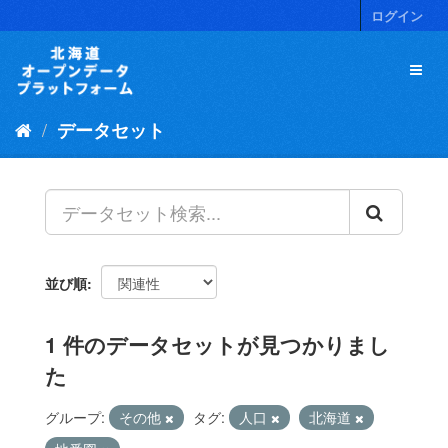
ス
ログイン
キ
ッ
プ
し
て
データセット
内
容
へ
並び順
1 件のデータセットが見つかりまし
た
グループ:
その他
タグ:
人口
北海道