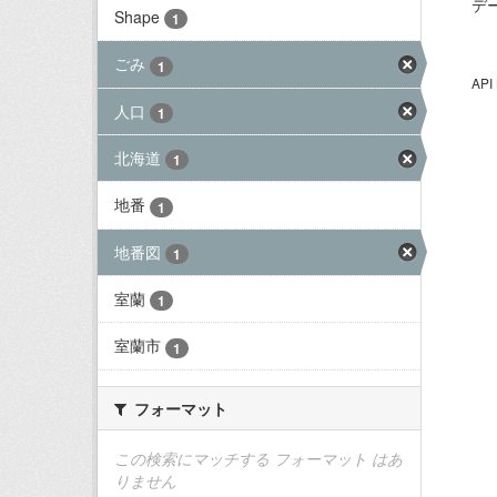
デ
Shape
1
ごみ
1
AP
人口
1
北海道
1
地番
1
地番図
1
室蘭
1
室蘭市
1
フォーマット
この検索にマッチする フォーマット はあ
りません