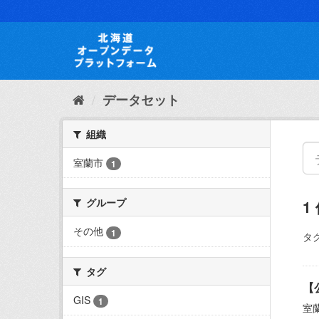
ス
キ
ッ
プ
し
て
内
データセット
容
へ
組織
室蘭市
1
グループ
1
その他
1
タグ
タグ
【
GIS
1
室