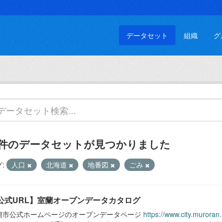
データセット
組織
グ
 件のデータセットが見つかりました
:
人口
北海道
地番図
ごみ
公式URL】室蘭オープンデータカタログ
蘭市公式ホームページのオープンデータページ
https://www.city.muroran