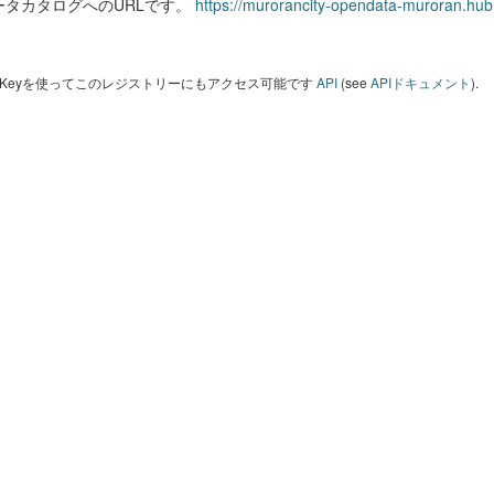
ータカタログへのURLです。
https://murorancity-opendata-muroran.hub
I Keyを使ってこのレジストリーにもアクセス可能です
API
(see
APIドキュメント
).