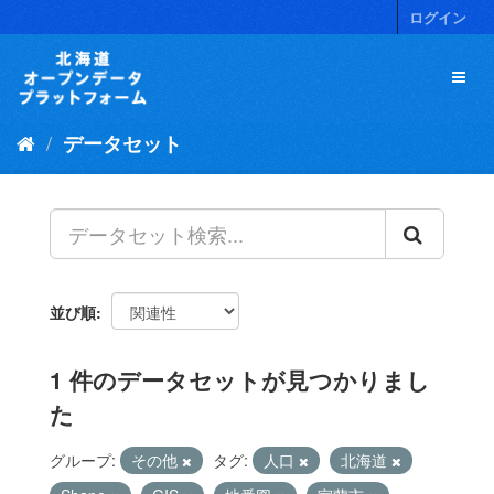
ス
ログイン
キ
ッ
プ
し
て
データセット
内
容
へ
並び順
1 件のデータセットが見つかりまし
た
グループ:
その他
タグ:
人口
北海道