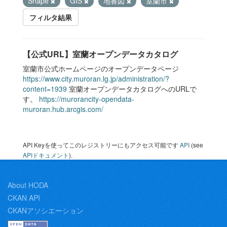
Shape
GIS
地番図
室蘭市
フィルタ結果
【公式URL】室蘭オープンデータカタログ
室蘭市公式ホームページのオープンデータページ
https://www.city.muroran.lg.jp/administration/?
content=1939
室蘭オープンデータカタログへのURLで
す。
https://murorancity-opendata-
muroran.hub.arcgis.com/
API Keyを使ってこのレジストリーにもアクセス可能です
API
(see
APIドキュメント
).
About HODA
CKAN API
CKANアソシエーション