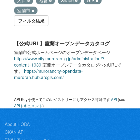
人口
地番
Shape
GIS
室蘭市
フィルタ結果
【公式URL】室蘭オープンデータカタログ
室蘭市公式ホームページのオープンデータページ
https://www.city.muroran.lg.jp/administration/?
content=1939
室蘭オープンデータカタログへのURLで
す。
https://murorancity-opendata-
muroran.hub.arcgis.com/
API Keyを使ってこのレジストリーにもアクセス可能です
API
(see
APIドキュメント
).
About HODA
CKAN API
CKANアソシエーション