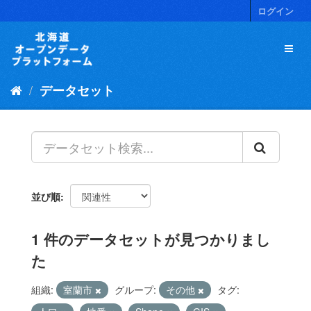
ス
ログイン
キ
ッ
プ
し
て
データセット
内
容
へ
並び順
1 件のデータセットが見つかりまし
た
組織:
室蘭市
グループ:
その他
タグ: