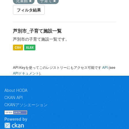
児童館
子育て
フィルタ結果
芦別市_子育て施設一覧
芦別市の子育て施設一覧です。
CSV
XLSX
API Keyを使ってこのレジストリーにもアクセス可能です
API
(see
APIドキュメント
).
About HODA
CKAN API
CKANアソシエーション
Powered by