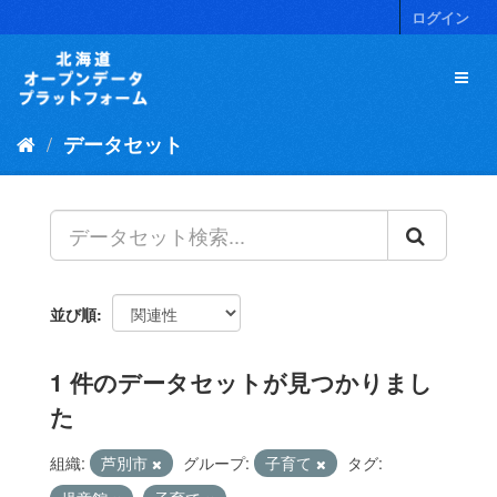
ス
ログイン
キ
ッ
プ
し
て
データセット
内
容
へ
並び順
1 件のデータセットが見つかりまし
た
組織:
芦別市
グループ:
子育て
タグ: