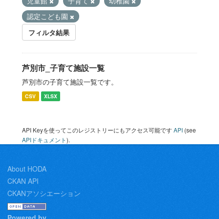
児童館
子育て
幼稚園
認定こども園
フィルタ結果
芦別市_子育て施設一覧
芦別市の子育て施設一覧です。
CSV
XLSX
API Keyを使ってこのレジストリーにもアクセス可能です
API
(see
APIドキュメント
).
About HODA
CKAN API
CKANアソシエーション
Powered by