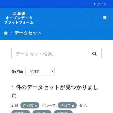
ス
ログイン
キ
ッ
プ
し
て
データセット
内
容
へ
並び順
1 件のデータセットが見つかりまし
た
組織:
芦別市
グループ:
子育て
タグ: