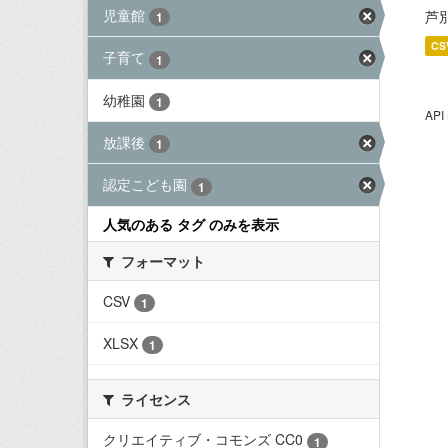
児童館
芦
1
CS
子育て
1
幼稚園
1
AP
放課後
1
認定こども園
1
人気のある タグ のみを表示
フォーマット
CSV
1
XLSX
1
ライセンス
クリエイティブ・コモンズ CC0
1