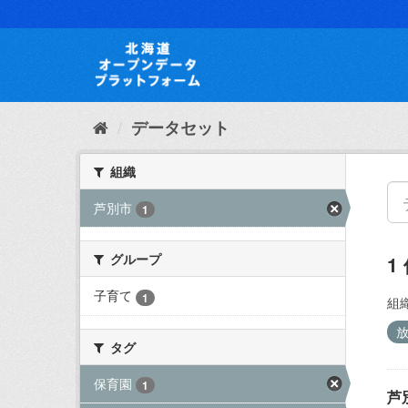
ス
キ
ッ
プ
し
て
内
データセット
容
へ
組織
芦別市
1
グループ
1
子育て
1
組織
タグ
保育園
1
芦