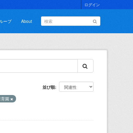
ログイン
ループ
About
並び順
保育園