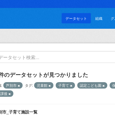
データセット
組織
グ
 件のデータセットが見つかりました
:
芦別市
タグ:
児童館
子育て
認定こども園
放課後
別市_子育て施設一覧