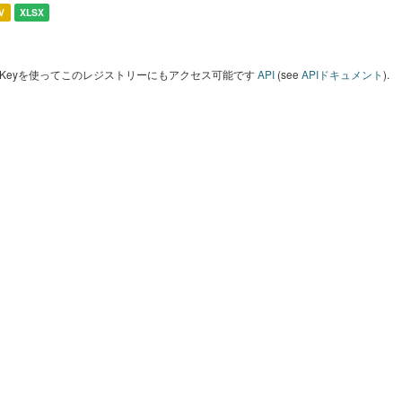
V
XLSX
I Keyを使ってこのレジストリーにもアクセス可能です
API
(see
APIドキュメント
).