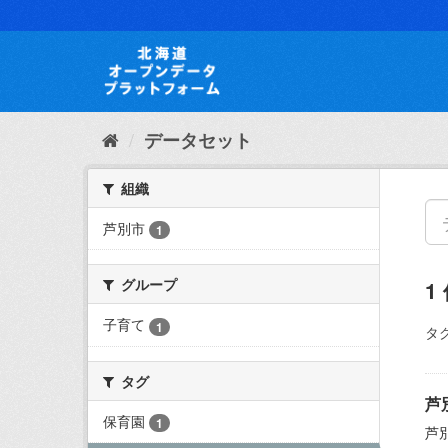
ス
キ
ッ
プ
し
て
内
データセット
容
へ
組織
芦別市
1
グループ
1
子育て
1
タグ
タグ
芦
保育園
1
芦