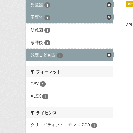
児童館
CS
1
子育て
1
AP
幼稚園
1
放課後
1
認定こども園
1
フォーマット
CSV
1
XLSX
1
ライセンス
クリエイティブ・コモンズ CC0
1