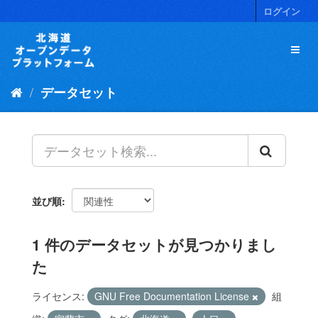
ス
ログイン
キ
ッ
プ
し
て
データセット
内
容
へ
並び順
1 件のデータセットが見つかりまし
た
ライセンス:
GNU Free Documentation License
組