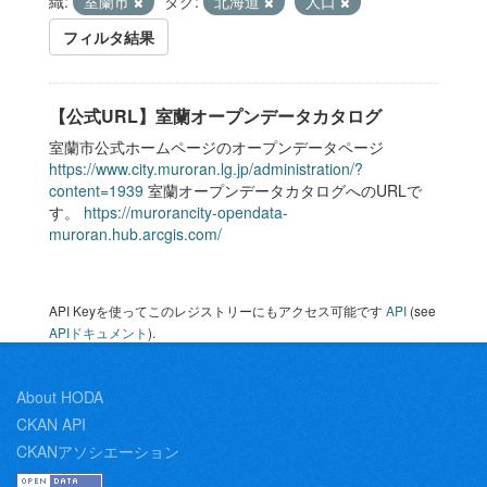
織:
室蘭市
タグ:
北海道
人口
フィルタ結果
【公式URL】室蘭オープンデータカタログ
室蘭市公式ホームページのオープンデータページ
https://www.city.muroran.lg.jp/administration/?
content=1939
室蘭オープンデータカタログへのURLで
す。
https://murorancity-opendata-
muroran.hub.arcgis.com/
API Keyを使ってこのレジストリーにもアクセス可能です
API
(see
APIドキュメント
).
About HODA
CKAN API
CKANアソシエーション