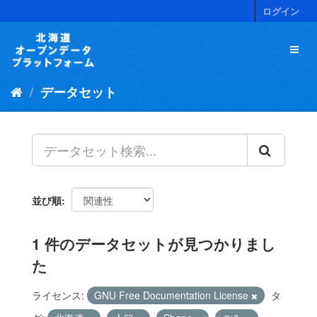
ス
ログイン
キ
ッ
プ
し
て
データセット
内
容
へ
並び順
1 件のデータセットが見つかりまし
た
ライセンス:
GNU Free Documentation License
タ