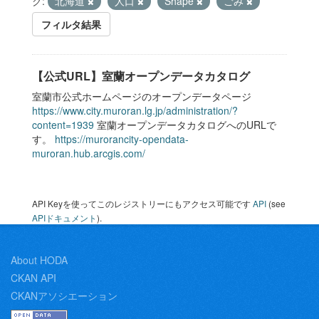
グ:
北海道
人口
Shape
ごみ
フィルタ結果
【公式URL】室蘭オープンデータカタログ
室蘭市公式ホームページのオープンデータページ
https://www.city.muroran.lg.jp/administration/?
content=1939
室蘭オープンデータカタログへのURLで
す。
https://murorancity-opendata-
muroran.hub.arcgis.com/
API Keyを使ってこのレジストリーにもアクセス可能です
API
(see
APIドキュメント
).
About HODA
CKAN API
CKANアソシエーション