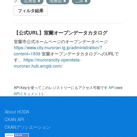
グ:
北海道
地番図
ごみ
フィルタ結果
【公式URL】室蘭オープンデータカタログ
室蘭市公式ホームページのオープンデータページ
https://www.city.muroran.lg.jp/administration/?
content=1939
室蘭オープンデータカタログへのURLで
す。
https://murorancity-opendata-
muroran.hub.arcgis.com/
API Keyを使ってこのレジストリーにもアクセス可能です
API
(see
APIドキュメント
).
About HODA
CKAN API
CKANアソシエーション