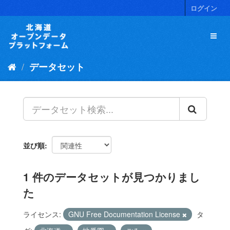
ス
ログイン
キ
ッ
プ
し
て
データセット
内
容
へ
並び順
1 件のデータセットが見つかりまし
た
ライセンス:
GNU Free Documentation License
タ