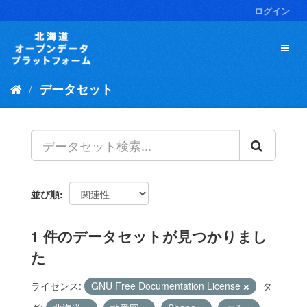
ス
ログイン
キ
ッ
プ
し
て
データセット
内
容
へ
並び順
1 件のデータセットが見つかりまし
た
ライセンス:
GNU Free Documentation License
タ