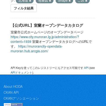
グ:
北海道
地番図
Shape
ごみ
フィルタ結果
【公式URL】室蘭オープンデータカタログ
室蘭市公式ホームページのオープンデータページ
https://www.city.muroran.lg.jp/administration/?
content=1939
室蘭オープンデータカタログへのURLで
す。
https://murorancity-opendata-
muroran.hub.arcgis.com/
API Keyを使ってこのレジストリーにもアクセス可能です
API
(see
APIドキュメント
).
About HODA
CKAN API
CKANアソシエーション