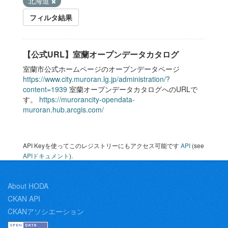
北海道
フィルタ結果
【公式URL】室蘭オープンデータカタログ
室蘭市公式ホームページのオープンデータページ
https://www.city.muroran.lg.jp/administration/?
content=1939
室蘭オープンデータカタログへのURLで
す。
https://murorancity-opendata-
muroran.hub.arcgis.com/
API Keyを使ってこのレジストリーにもアクセス可能です
API
(see
APIドキュメント
).
About HODA
CKAN API
CKANアソシエーション