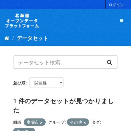
ス
ログイン
キ
ッ
プ
し
て
データセット
内
容
へ
並び順
1 件のデータセットが見つかりまし
た
組織:
室蘭市
グループ:
その他
タグ: