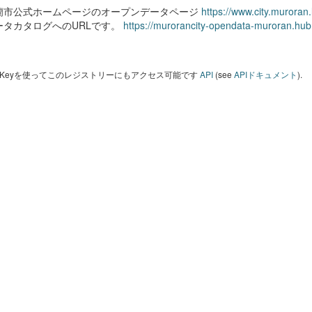
蘭市公式ホームページのオープンデータページ
https://www.city.muroran
ータカタログへのURLです。
https://murorancity-opendata-muroran.hub
I Keyを使ってこのレジストリーにもアクセス可能です
API
(see
APIドキュメント
).