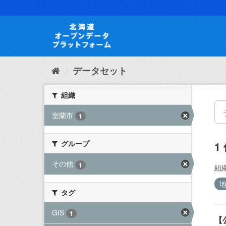
ス
キ
ッ
プ
し
て
内
データセット
容
へ
組織
室蘭市
1
グループ
1
その他
1
組織
タグ
GIS
1
【