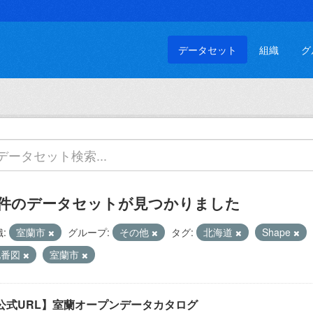
データセット
組織
グ
 件のデータセットが見つかりました
:
室蘭市
グループ:
その他
タグ:
北海道
Shape
地番図
室蘭市
公式URL】室蘭オープンデータカタログ