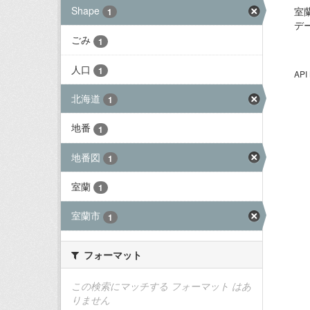
Shape
室
1
デ
ごみ
1
人口
1
AP
北海道
1
地番
1
地番図
1
室蘭
1
室蘭市
1
フォーマット
この検索にマッチする フォーマット はあ
りません