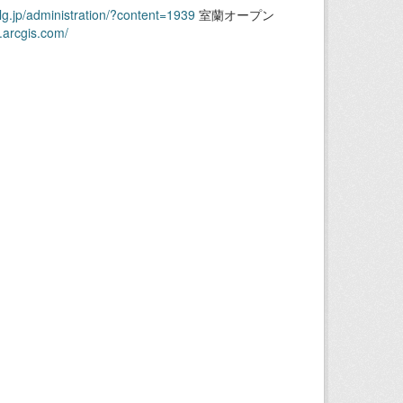
.lg.jp/administration/?content=1939
室蘭オープン
.arcgis.com/